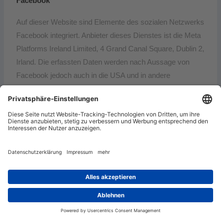
Facebook
Auf dieser Website sind Elemente des sozialen Netzwerks
Facebook integriert. Anbieter dieses Dienstes ist die Meta
Platforms Ireland Limited, 4 Grand Canal Square, Dublin 2,
Irland. Die erfassten Daten werden nach Aussage von
Facebook jedoch auch in die USA und in andere
Drittländer übertragen.
Eine Übersicht über die Facebook Social-Media-Elemente
finden Sie hier:
https://developers.facebook.com/docs/plugins/?
locale=de_DE
.
Wenn das Social-Media-Element aktiv ist, wird eine
direkte Verbindung zwischen Ihrem Endgerät und dem
Facebook-Server hergestellt. Facebook erhält dadurch die
Information, dass Sie mit Ihrer IP-Adresse diese Website